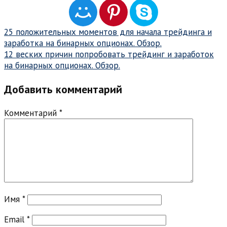
Навигация
25 положительных моментов для начала трейдинга и
заработка на бинарных опционах. Обзор.
по
12 веских причин попробовать трейдинг и заработок
записям
на бинарных опционах. Обзор.
Добавить комментарий
Комментарий
*
Имя
*
Email
*