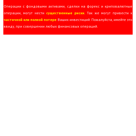
Операции с фондовыми активами, сделки на форекс и криповалютные
операции, могут нести
существенные риски
. Так же могут привести к
частичной или полной потере
Ваших инвестиций. Пожалуйста, имейте это
ввиду, при совершении любых финансовых операций.