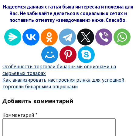
Надеемся данная статья была интересна и полезна для
Вас. Не забывайте делиться в социальных сетях и
поставить отметку «звездочками» ниже. Спасибо.
Навигация
Особенности торговли бинарными опционами на
сырьевых товарах
по
Как анализировать настроения рынка для успешной
записям
торговли бинарными опционами
Добавить комментарий
Комментарий
*