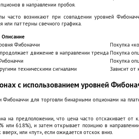
опционов в направлении пробоя.
алы часто возникают при совпадении уровней Фибонач
я или паттерны свечного графика.
Описание
ровня Фибоначчи
Покупка «ко
 продолжает движение в направлении тренда
Покупка опц
Фибоначчи
Покупка опц
ругими техническими сигналами
Зависит от 
ионах с использованием уровней Фибона
 Фибоначчи для торговли бинарными опционами на плат
вана на предположении, что цена часто отскакивает от
2% или 61.8%), и затем открывает позицию в направлени
 вверх, или «пут», если ожидается отскок вниз.