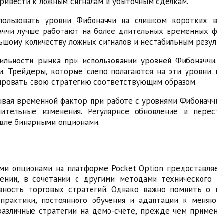
ривести к ложным сигналам и убыточным сделкам.
пользовать уровни Фибоначчи на слишком коротких в
ччи лучше работают на более длительных временных ф
ьшому количеству ложных сигналов и нестабильным резул
ильности рынка при использовании уровней Фибоначчи
. Трейдеры, которые слепо полагаются на эти уровни 
ировать свою стратегию соответствующим образом.
вая временной фактор при работе с уровнями Фибоначчи
ительные изменения. Регулярное обновление и пере
овле бинарными опционами.
ми опционами на платформе Pocket Option предоставл
нии, в сочетании с другими методами технического 
вность торговых стратегий. Однако важно помнить о 
 практики, постоянного обучения и адаптации к меня
различные стратегии на демо-счете, прежде чем примен