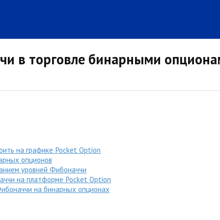
ччи в торговле бинарными опцион
оить на графике Pocket Option
нарных опционов
ванием уровней Фибоначчи
аччи на платформе Pocket Option
Фибоначчи на бинарных опционах