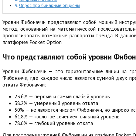
Опрос про бинарные опционы
Уровни Фибоначчи представляют собой мощный инструм
метод, основанный на математической последовательн
прогнозировать возможные развороты тренда. В данной
платформе Pocket Option.
Что представляют собой уровни Фибона
Уровни Фибоначчи — это горизонтальные линии на гр
Фибоначчи, где каждое число является суммой двух пред
отката Фибоначчи:
23.6% — первый и самый слабый уровень
38.2% — умеренный уровень отката
50% — не является числом Фибоначчи, но широко ис
61.8% — «золотое сечение», сильный уровень
78.6% — глубокий уровень отката
Для построения уровней Фибоначчи на графике Pocket 