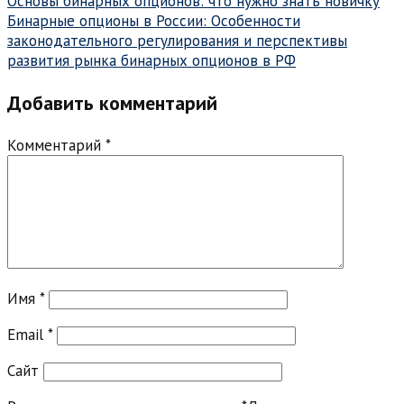
Навигация
Основы бинарных опционов: что нужно знать новичку
Бинарные опционы в России: Особенности
по
законодательного регулирования и перспективы
записям
развития рынка бинарных опционов в РФ
Добавить комментарий
Комментарий
*
Имя
*
Email
*
Сайт