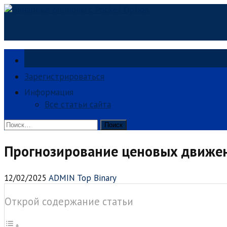
Skip
to
content
Популярная платформа бинарных опционов — Pocke
Зарегистрироваться
Информация
Все статьи сайта
Найти:
Прогнозирование ценовых движен
12/02/2025
ADMIN Top Binary
Открой содержание статьи