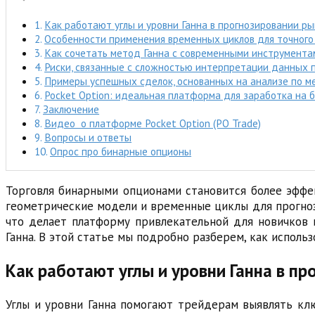
Как работают углы и уровни Ганна в прогнозировании 
Особенности применения временных циклов для точного
Как сочетать метод Ганна с современными инструмента
Риски, связанные с сложностью интерпретации данных 
Примеры успешных сделок, основанных на анализе по м
Pocket Option: идеальная платформа для заработка на
Заключение
Видео о платформе Pocket Option (PO Trade)
Вопросы и ответы
Опрос про бинарные опционы
Торговля бинарными опционами становится более эффек
геометрические модели и временные циклы для прогноз
что делает платформу привлекательной для новичков 
Ганна. В этой статье мы подробно разберем, как исполь
Как работают углы и уровни Ганна в п
Углы и уровни Ганна помогают трейдерам выявлять кл