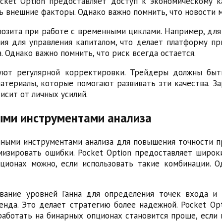
ket Option предоставляет доступ к экономическому к
ь внешние факторы. Однако важно помнить, что новости 
озита при работе с временными циклами. Например, дл
вия для управления капиталом, что делает платформу п
 Однако важно помнить, что риск всегда остается.
уют регулярной корректировки. Трейдеры должны быт
атериалы, которые помогают развивать эти качества. З
исит от личных усилий.
ными инструментами анализа
ыми инструментами анализа для повышения точности про
изировать ошибки. Pocket Option предоставляет широки
пционах можно, если использовать такие комбинации. 
вание уровней Ганна для определения точек входа и
нда. Это делает стратегию более надежной. Pocket Op
аботать на бинарных опционах становится проще, если 