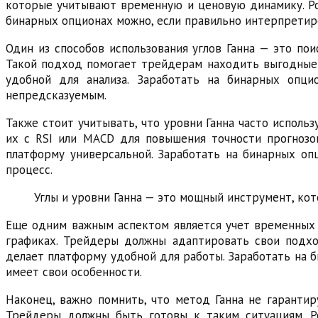
которые учитывают временную и ценовую динамику. Poc
бинарных опционах можно, если правильно интерпретиро
Один из способов использования углов Ганна — это пои
Такой подход помогает трейдерам находить выгодные м
удобной для анализа. Заработать на бинарных опци
непредсказуемым.
Также стоит учитывать, что уровни Ганна часто испол
их с RSI или MACD для повышения точности прогнозов
платформу универсальной. Заработать на бинарных оп
процесс.
Углы и уровни Ганна — это мощный инструмент, ко
Еще одним важным аспектом является учет временных р
графиках. Трейдеры должны адаптировать свои подхо
делает платформу удобной для работы. Заработать на 
имеет свои особенности.
Наконец, важно помнить, что метод Ганна не гарантир
Трейдеры должны быть готовы к таким ситуациям. Po