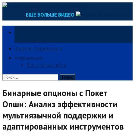
Skip
to
ЕЩЕ БОЛЬШЕ ВИДЕО
content
Популярная платформа бинарных опционов —
Pocket Option
Зарегистрироваться
Информация
Все статьи сайта
Найти:
Бинарные опционы с Покет
Опшн: Анализ эффективности
мультиязычной поддержки и
адаптированных инструментов