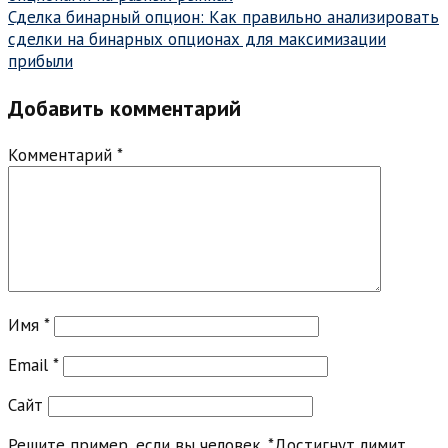
записям
Сделка бинарный опцион: Как правильно анализировать
сделки на бинарных опционах для максимизации
прибыли
Добавить комментарий
Комментарий
*
Имя
*
Email
*
Сайт
Решите пример, если вы человек.
*
Достигнут лимит