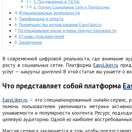
5. Продвижение в TikTok:
6. Другие Социальные Сети и Платформы:
Функциональные возможности
Тарификация и оплата
Преимущества использования EasyLiker.ru
Потенциальные риски и меры предосторожности
Отзывы пользователей
Заключение
В современной цифровой реальности, где внимание ауд
росту в социальных сетях. Платформа
EasyLiker.ru
предл
услуг —
накрутка зрителей
. В этой статье вы узнаете о 
Что представляет собой платформа
Ea
EasyLiker.ru
— это специализированный онлайн-сервис, р
помочь пользователям увеличивать метрики активно
узнаваемости и популярности контента. Ресурс подходи
целевую аудиторию. Одной из наиболее востребованны
Миссия сервиса заключается в том, чтобы предоставля