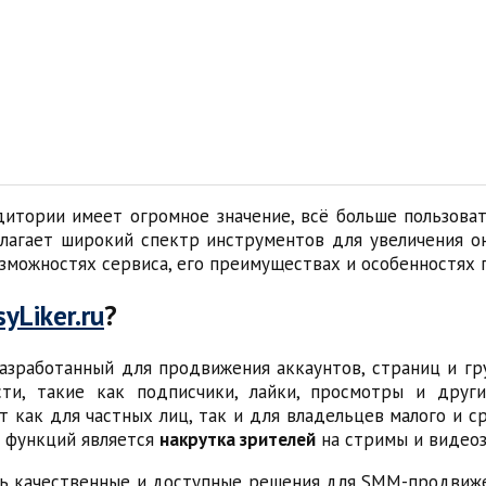
итории имеет огромное значение, всё больше пользова
агает широкий спектр инструментов для увеличения он
возможностях сервиса, его преимуществах и особенностях 
syLiker.ru
?
азработанный для продвижения аккаунтов, страниц и гру
сти, такие как подписчики, лайки, просмотры и друг
т как для частных лиц, так и для владельцев малого и
х функций является
накрутка зрителей
на стримы и видеоз
ть качественные и доступные решения для SMM-продвиже