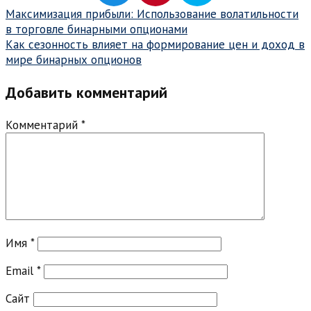
Навигация
Максимизация прибыли: Использование волатильности
в торговле бинарными опционами
по
Как сезонность влияет на формирование цен и доход в
записям
мире бинарных опционов
Добавить комментарий
Комментарий
*
Имя
*
Email
*
Сайт