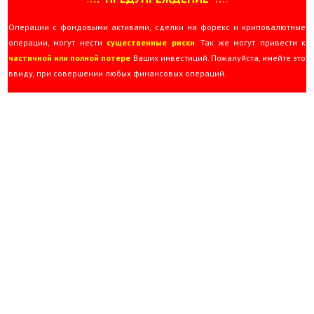
Операции с фондовыми активами, сделки на форекс и криповалютные
операции, могут нести
существенные риски
. Так же могут привести к
частичной или полной потере
Ваших инвестиций. Пожалуйста, имейте это
ввиду, при совершении любых финансовых операций.