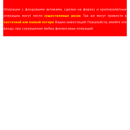
Операции с фондовыми активами, сделки на форекс и криповалютные
операции, могут нести
существенные риски
. Так же могут привести к
частичной или полной потере
Ваших инвестиций. Пожалуйста, имейте это
ввиду, при совершении любых финансовых операций.