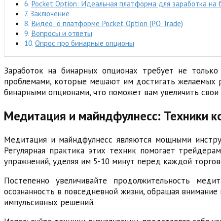
Pocket Option: Идеальная платформа для заработка на
Заключение
Видео о платформе Pocket Option (PO Trade)
Вопросы и ответы
Опрос про бинарные опционы
Заработок на бинарных опционах требует не только 
проблемами, которые мешают им достигать желаемых р
бинарными опционами, что поможет вам увеличить свои 
Медитация и майндфулнесс: Техники к
Медитация и майндфулнесс являются мощными инструм
Регулярная практика этих техник помогает трейдера
упражнений, уделяя им 5-10 минут перед каждой торгов
Постепенно увеличивайте продолжительность медит
осознанность в повседневной жизни, обращая внимание 
импульсивных решений.