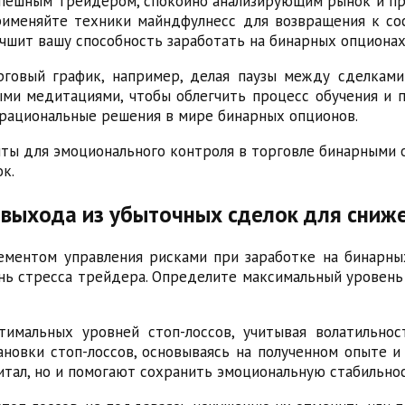
успешным трейдером, спокойно анализирующим рынок и 
рименяйте техники майндфулнесс для возвращения к сос
чшит вашу способность заработать на бинарных опционах
говый график, например, делая паузы между сделками 
ми медитациями, чтобы облегчить процесс обучения и п
 рациональные решения в мире бинарных опционов.
ы для эмоционального контроля в торговле бинарными о
к.
 выхода из убыточных сделок для сниже
ементом управления рисками при заработке на бинарны
нь стресса трейдера. Определите максимальный уровень
тимальных уровней стоп-лоссов, учитывая волатильнос
новки стоп-лоссов, основываясь на полученном опыте и
тал, но и помогают сохранить эмоциональную стабильнос