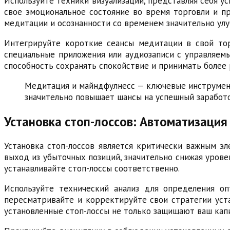
Используйте техники визуализации, представляя себя 
свое эмоциональное состояние во время торговли и п
медитации и осознанности со временем значительно улу
Интегрируйте короткие сеансы медитации в свой тор
специальные приложения или аудиозаписи с управляемы
способность сохранять спокойствие и принимать более
Медитация и майндфулнесс — ключевые инструмент
значительно повышает шансы на успешный заработо
Установка стоп-лоссов: Автоматизация
Установка стоп-лоссов является критически важным эл
выход из убыточных позиций, значительно снижая урове
устанавливайте стоп-лоссы соответственно.
Используйте технический анализ для определения оп
пересматривайте и корректируйте свои стратегии уста
установленные стоп-лоссы не только защищают ваш капи