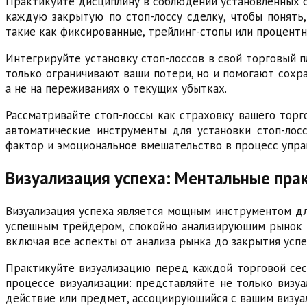
Практикуйте дисциплину в соблюдении установленных с
каждую закрытую по стоп-лоссу сделку, чтобы понять
такие как фиксированные, трейлинг-стопы или процентн
Интегрируйте установку стоп-лоссов в свой торговый п
только ограничивают ваши потери, но и помогают сохра
а не на переживаниях о текущих убытках.
Рассматривайте стоп-лоссы как страховку вашего торг
автоматические инструменты для установки стоп-лос
фактор и эмоциональное вмешательство в процесс упра
Визуализация успеха: Ментальные пра
Визуализация успеха является мощным инструментом дл
успешным трейдером, спокойно анализирующим рынок и
включая все аспекты от анализа рынка до закрытия усп
Практикуйте визуализацию перед каждой торговой сесси
процессе визуализации: представляйте не только визуа
действие или предмет, ассоциирующийся с вашим визуа