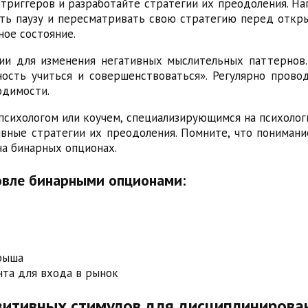
триггеров и разработайте стратегии их преодоления. На
ать паузу и пересматривать свою стратегию перед откр
ное состояние.
ии для изменения негативных мыслительных паттернов
сть учиться и совершенствоваться». Регулярно провод
одимости.
сихологом или коучем, специализирующимся на психологи
вные стратегии их преодоления. Помните, что понимани
на бинарных опционах.
овле бинарными опционами:
рыша
та для входа в рынок
зитивных стимулов для дисциплинирова