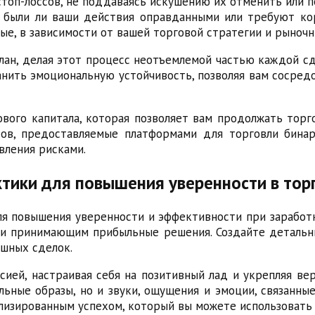
топ-лоссов, не поддаваясь искушению их отменить или п
, были ли ваши действия оправданными или требуют кор
ые, в зависимости от вашей торговой стратегии и рыночн
лан, делая этот процесс неотъемлемой частью каждой сд
нить эмоциональную устойчивость, позволяя вам сосред
ового капитала, которая позволяет вам продолжать торг
сов, предоставляемые платформами для торговли бина
вления рисками.
ктики для повышения уверенности в тор
я повышения уверенности и эффективности при заработк
 принимающим прибыльные решения. Создайте детальны
ешных сделок.
ей, настраивая себя на позитивный лад и укрепляя вер
льные образы, но и звуки, ощущения и эмоции, связанны
лизированным успехом, который вы можете использовать 