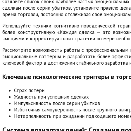
Создайте список своих наиболее частых эмоциональных 
сделкам после серии убытков, установите правило дел
время торговли, постоянно отслеживая свое эмоциональ
Используйте техники когнитивно-поведенческой терап
более конструктивную «Каждая сделка — это возможно
эмоциями и корректируя свои стратегии по мере необх
Рассмотрите возможность работы с профессиональным п
эмоциональные паттерны и разработать более эффекти
ключевой фактор в достижении стабильного заработка 
Ключевые психологические триггеры в торг
Страх потери
Жадность при успешных сделках
Импульсивность после серии убытков
Избыточная самоуверенность после крупного выиг
Нетерпеливость при ожидании подходящего момен
Система вознаграждений: Создание по