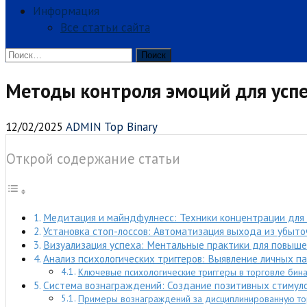
Информация
Все статьи сайта
Найти:
Методы контроля эмоций для усп
12/02/2025
ADMIN Top Binary
Открой содержание статьи
Медитация и майндфулнесс: Техники концентрации для
Установка стоп-лоссов: Автоматизация выхода из убыто
Визуализация успеха: Ментальные практики для повыше
Анализ психологических триггеров: Выявление личных п
Ключевые психологические триггеры в торговле бин
Система вознаграждений: Создание позитивных стимуло
Примеры вознаграждений за дисциплинированную то