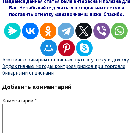
Надеемся данная статья была интересна и полезна для
Вас. Не забывайте делиться в социальных сетях и
поставить отметку «звездочками» ниже. Спасибо.
Навигация
Блоггинг о бинарных опционах: путь к успеху и доходу
Эффективные методы контроля рисков при торговле
по
бинарными опционами
записям
Добавить комментарий
Комментарий
*