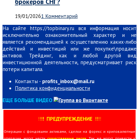
брокеров СНГ?
19/01/2026
1 Комментарий
На сайте https://topbinary.ru вся информация носит
исключительно ознакомительный характер и не
является рекомендацией к осуществлению каких-либо
действий и инвестиций или же покупке\продаже
активов. Трейдинг, как и любой другой вид
инвестиционной деятельности, предусматривает риск
потери капитала.
Контакты -
profits_inbox@mail.ru
Политика конфиденциальности
ЕЩЕ БОЛЬШЕ ВИДЕО
!
!
!
!
ПРЕДУПРЕЖДЕНИЕ
!!
!
!
Операции с фондовыми активами, сделки на форекс и криповалютные
операции, могут нести
существенные риски
. Так же могут привести к