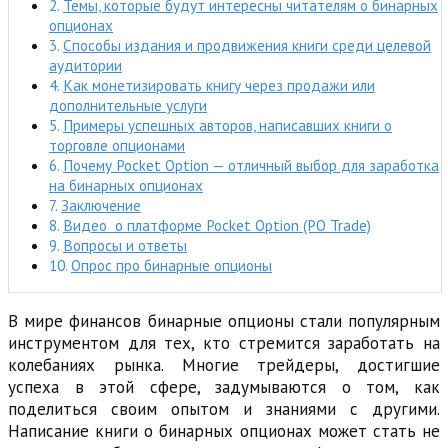
Темы, которые будут интересны читателям о бинарных
опционах
Способы издания и продвижения книги среди целевой
аудитории
Как монетизировать книгу через продажи или
дополнительные услуги
Примеры успешных авторов, написавших книги о
торговле опционами
Почему Pocket Option — отличный выбор для заработка
на бинарных опционах
Заключение
Видео о платформе Pocket Option (PO Trade)
Вопросы и ответы
Опрос про бинарные опционы
В мире финансов бинарные опционы стали популярным
инструментом для тех, кто стремится заработать на
колебаниях рынка. Многие трейдеры, достигшие
успеха в этой сфере, задумываются о том, как
поделиться своим опытом и знаниями с другими.
Написание книги о бинарных опционах может стать не