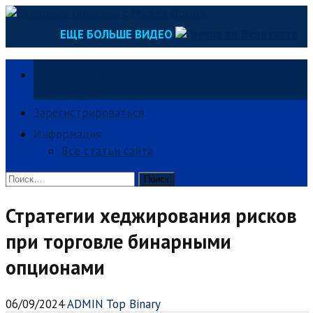
Skip
to
ЕЩЕ БОЛЬШЕ ВИДЕО
content
Популярная платформа бинарных опционов —
Pocket Option
Зарегистрироваться
Информация
Все статьи сайта
Найти:
Стратегии хеджирования рисков
при торговле бинарными
опционами
06/09/2024
ADMIN Top Binary