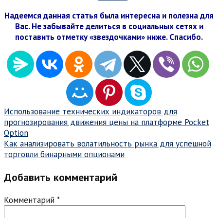
Надеемся данная статья была интересна и полезна для
Вас. Не забывайте делиться в социальных сетях и
поставить отметку «звездочками» ниже. Спасибо.
Навигация
Использование технических индикаторов для
прогнозирования движения цены на платформе Pocket
по
Option
записям
Как анализировать волатильность рынка для успешной
торговли бинарными опционами
Добавить комментарий
Комментарий
*