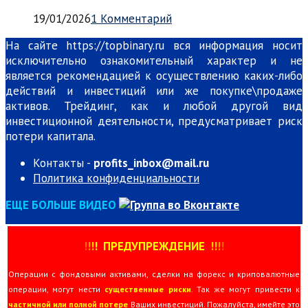
19/01/2026
1 Комментарий
На сайте https://topbinary.ru вся информация носит
исключительно ознакомительный характер и не
является рекомендацией к осуществлению каких-либо
действий и инвестиций или же покупке\продаже
активов. Трейдинг, как и любой другой вид
инвестиционной деятельности, предусматривает риск
потери капитала.
Контакты -
profits_inbox@mail.ru
Политика конфиденциальности
ЕЩЕ БОЛЬШЕ ВИДЕО
!
!
!
!
ПРЕДУПРЕЖДЕНИЕ
!!
!
!
Операции с фондовыми активами, сделки на форекс и криповалютные
операции, могут нести
существенные риски
. Так же могут привести к
частичной или полной потере
Ваших инвестиций. Пожалуйста, имейте это