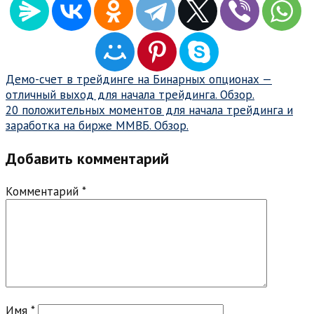
Навигация
Демо-счет в трейдинге на Бинарных опционах —
отличный выход для начала трейдинга. Обзор.
по
20 положительных моментов для начала трейдинга и
записям
заработка на бирже ММВБ. Обзор.
Добавить комментарий
Комментарий
*
Имя
*