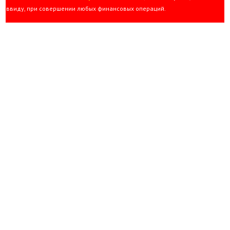
ввиду, при совершении любых финансовых операций.